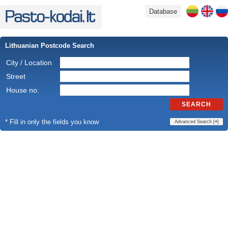
Database
Lithuanian Postcode Search
City / Location
Street
House no.
SEARCH
* Fill in only the fields you know
Advanced Search [
+
]