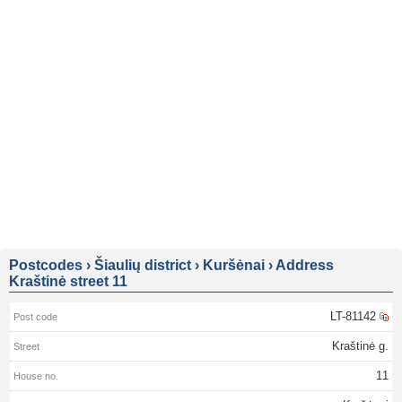
Postcodes
›
Šiaulių district
›
Kuršėnai
›
Address
Kraštinė street 11
LT-81142
Kraštinė g.
11