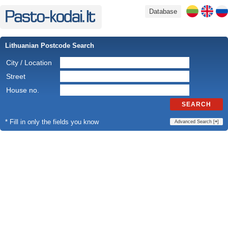
Database
Lithuanian Postcode Search
City / Location
Street
House no.
SEARCH
* Fill in only the fields you know
Advanced Search [
+
]