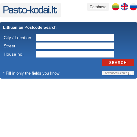
Database
Lithuanian Postcode Search
City / Location
Street
House no.
SEARCH
* Fill in only the fields you know
Advanced Search [
+
]