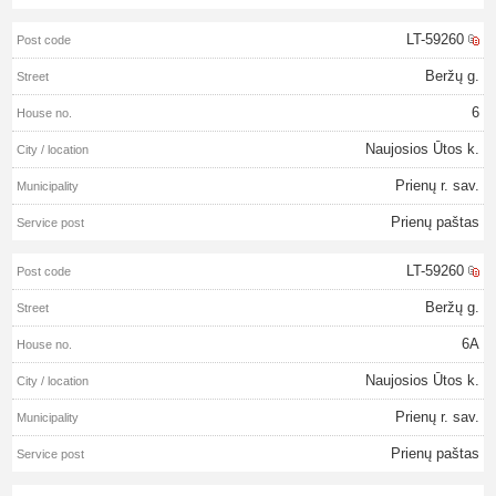
LT-59260
Beržų g.
6
Naujosios Ūtos k.
Prienų r. sav.
Prienų paštas
LT-59260
Beržų g.
6A
Naujosios Ūtos k.
Prienų r. sav.
Prienų paštas