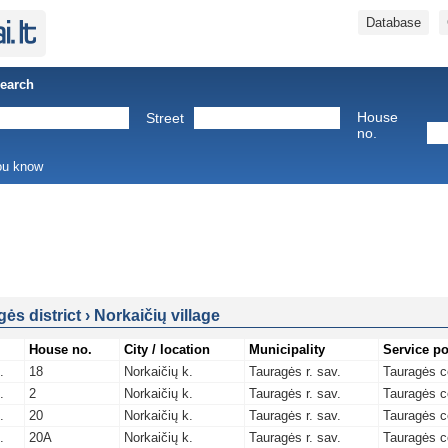
Database
Search
House
Street
no.
you know
ės district
›
Norkaičių village
House no.
City / location
Municipality
Service po
.
18
Norkaičių k.
Tauragės r. sav.
Tauragės c
.
2
Norkaičių k.
Tauragės r. sav.
Tauragės c
.
20
Norkaičių k.
Tauragės r. sav.
Tauragės c
.
20A
Norkaičių k.
Tauragės r. sav.
Tauragės c