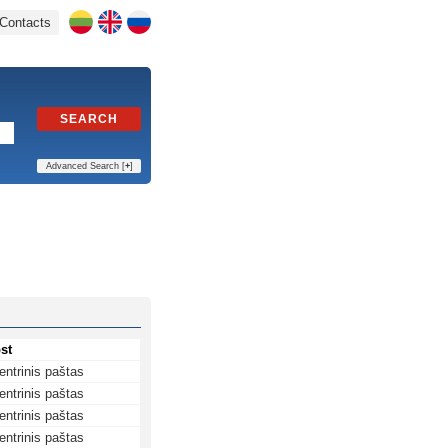
Contacts
SEARCH
Advanced Search [
+
]
st
entrinis paštas
entrinis paštas
entrinis paštas
entrinis paštas