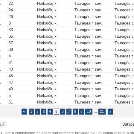
.
22
Norkaičių k.
Tauragės r. sav.
Tauragės c
.
24
Norkaičių k.
Tauragės r. sav.
Tauragės c
.
26
Norkaičių k.
Tauragės r. sav.
Tauragės c
.
3
Norkaičių k.
Tauragės r. sav.
Tauragės c
.
33
Norkaičių k.
Tauragės r. sav.
Tauragės c
.
35
Norkaičių k.
Tauragės r. sav.
Tauragės c
.
37
Norkaičių k.
Tauragės r. sav.
Tauragės c
.
39
Norkaičių k.
Tauragės r. sav.
Tauragės c
.
4
Norkaičių k.
Tauragės r. sav.
Tauragės c
.
41
Norkaičių k.
Tauragės r. sav.
Tauragės c
.
43
Norkaičių k.
Tauragės r. sav.
Tauragės c
.
45
Norkaičių k.
Tauragės r. sav.
Tauragės c
.
47
Norkaičių k.
Tauragės r. sav.
Tauragės c
.
49
Norkaičių k.
Tauragės r. sav.
Tauragės c
.
5
Norkaičių k.
Tauragės r. sav.
Tauragės c
.
51
Norkaičių k.
Tauragės r. sav.
Tauragės c
...
«
1
2
3
4
5
6
7
8
9
10
21
»
.lt
Datab
)
- are a combination of letters and numbers provided by Lithuanian Post to a sp