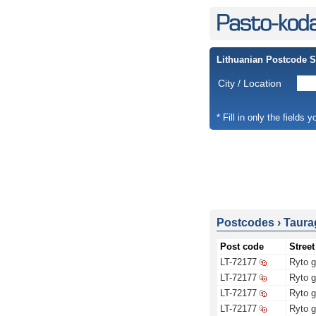
Lithuanian Postcode 
City / Location
* Fill in only the fields 
Postcodes
›
Taurag
Post code
Street
LT-72177
Ryto g
LT-72177
Ryto g
LT-72177
Ryto g
LT-72177
Ryto g