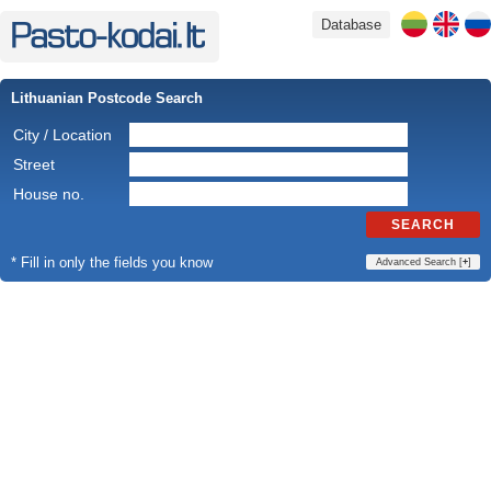
Database
Lithuanian Postcode Search
City / Location
Street
House no.
SEARCH
* Fill in only the fields you know
Advanced Search [
+
]