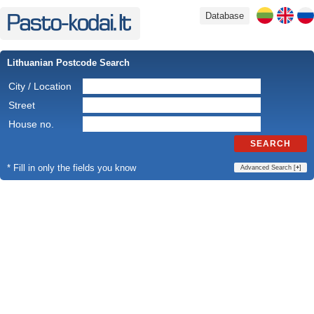
Database
Lithuanian Postcode Search
City / Location
Street
House no.
SEARCH
* Fill in only the fields you know
Advanced Search [
+
]