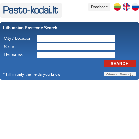
Database
Lithuanian Postcode Search
City / Location
Street
House no.
SEARCH
* Fill in only the fields you know
Advanced Search [
+
]