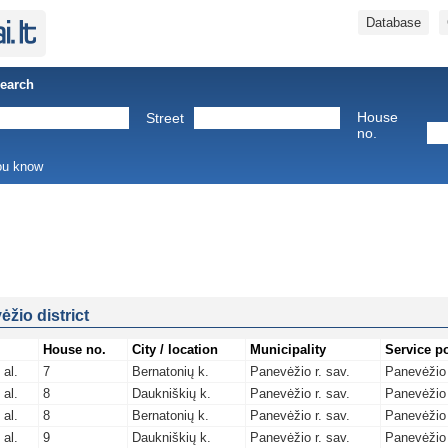
Database
Search
House
Street
no.
you know
žio district
House no.
City / location
Municipality
Service p
 al.
7
Bernatonių k.
Panevėžio r. sav.
Panevėžio 
 al.
8
Daukniškių k.
Panevėžio r. sav.
Panevėžio 
 al.
8
Bernatonių k.
Panevėžio r. sav.
Panevėžio 
 al.
9
Daukniškių k.
Panevėžio r. sav.
Panevėžio 