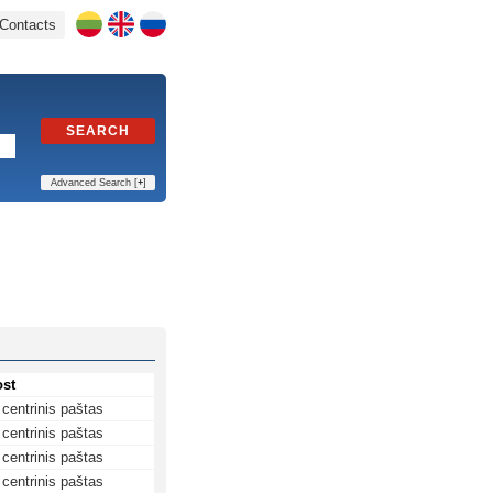
Contacts
SEARCH
Advanced Search [
+
]
ost
centrinis paštas
centrinis paštas
centrinis paštas
centrinis paštas