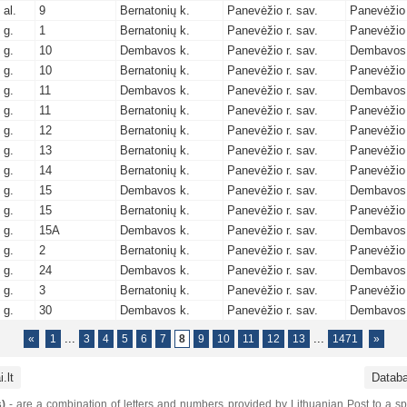
 al.
9
Bernatonių k.
Panevėžio r. sav.
Panevėžio 
 g.
1
Bernatonių k.
Panevėžio r. sav.
Panevėžio 
 g.
10
Dembavos k.
Panevėžio r. sav.
Dembavos 
 g.
10
Bernatonių k.
Panevėžio r. sav.
Panevėžio 
 g.
11
Dembavos k.
Panevėžio r. sav.
Dembavos 
 g.
11
Bernatonių k.
Panevėžio r. sav.
Panevėžio 
 g.
12
Bernatonių k.
Panevėžio r. sav.
Panevėžio 
 g.
13
Bernatonių k.
Panevėžio r. sav.
Panevėžio 
 g.
14
Bernatonių k.
Panevėžio r. sav.
Panevėžio 
 g.
15
Dembavos k.
Panevėžio r. sav.
Dembavos 
 g.
15
Bernatonių k.
Panevėžio r. sav.
Panevėžio 
 g.
15A
Dembavos k.
Panevėžio r. sav.
Dembavos 
 g.
2
Bernatonių k.
Panevėžio r. sav.
Panevėžio 
 g.
24
Dembavos k.
Panevėžio r. sav.
Dembavos 
 g.
3
Bernatonių k.
Panevėžio r. sav.
Panevėžio 
 g.
30
Dembavos k.
Panevėžio r. sav.
Dembavos 
...
...
«
1
3
4
5
6
7
8
9
10
11
12
13
1471
»
.lt
Datab
)
- are a combination of letters and numbers provided by Lithuanian Post to a sp