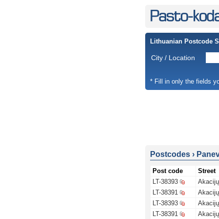
Lithuanian Postcode 
City / Location
* Fill in only the fields 
Postcodes
›
Panevė
Post code
Street
LT-38393
Akacijų
LT-38391
Akacijų
LT-38393
Akacijų
LT-38391
Akacijų