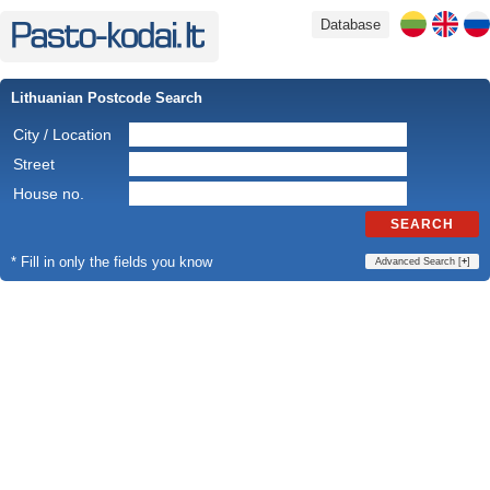
Database
Lithuanian Postcode Search
City / Location
Street
House no.
SEARCH
* Fill in only the fields you know
Advanced Search [
+
]