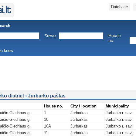
Database
Search
House
Street
no.
you know
ko district
›
Jurbarko paštas
House no.
City / location
Municipality
aičio-Giedriaus g.
1
Jurbarkas
Jurbarko r. sav.
aičio-Giedriaus g.
10
Jurbarkas
Jurbarko r. sav.
aičio-Giedriaus g.
10A
Jurbarkas
Jurbarko r. sav.
aičio-Giedriaus g.
11
Jurbarkas
Jurbarko r. sav.