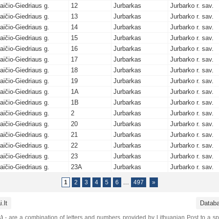
aičio-Giedriaus g.
12
Jurbarkas
Jurbarko r. sav.
aičio-Giedriaus g.
13
Jurbarkas
Jurbarko r. sav.
aičio-Giedriaus g.
14
Jurbarkas
Jurbarko r. sav.
aičio-Giedriaus g.
15
Jurbarkas
Jurbarko r. sav.
aičio-Giedriaus g.
16
Jurbarkas
Jurbarko r. sav.
aičio-Giedriaus g.
17
Jurbarkas
Jurbarko r. sav.
aičio-Giedriaus g.
18
Jurbarkas
Jurbarko r. sav.
aičio-Giedriaus g.
19
Jurbarkas
Jurbarko r. sav.
aičio-Giedriaus g.
1A
Jurbarkas
Jurbarko r. sav.
aičio-Giedriaus g.
1B
Jurbarkas
Jurbarko r. sav.
aičio-Giedriaus g.
2
Jurbarkas
Jurbarko r. sav.
aičio-Giedriaus g.
20
Jurbarkas
Jurbarko r. sav.
aičio-Giedriaus g.
21
Jurbarkas
Jurbarko r. sav.
aičio-Giedriaus g.
22
Jurbarkas
Jurbarko r. sav.
aičio-Giedriaus g.
23
Jurbarkas
Jurbarko r. sav.
aičio-Giedriaus g.
23A
Jurbarkas
Jurbarko r. sav.
...
1
2
3
4
5
6
497
»
.lt
Datab
)
- are a combination of letters and numbers provided by Lithuanian Post to a sp