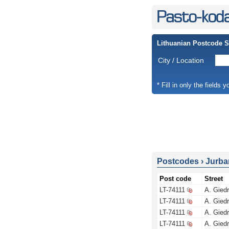
Lithuanian Postcode 
City / Location
* Fill in only the fields 
Postcodes
›
Jurbar
Post code
Street
LT-74111
A. Giedr
LT-74111
A. Giedr
LT-74111
A. Giedr
LT-74111
A. Giedr