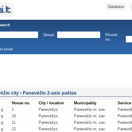
Database
Search
House
Street
no.
you know
ėžio city
›
Panevėžio 2-asis paštas
House no.
City / location
Municipality
Service
 g.
1
Panevėžys
Panevėžio m. sav.
Panevėž
 g.
10
Panevėžys
Panevėžio m. sav.
Panevėž
 g.
11
Panevėžys
Panevėžio m. sav.
Panevėž
 g.
12
Panevėžys
Panevėžio m. sav.
Panevėž