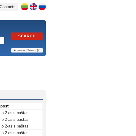
Contacts
SEARCH
Advanced Search [
+
]
 post
io 2-asis paštas
io 2-asis paštas
io 2-asis paštas
io 2-asis paštas