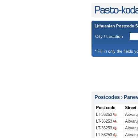
Lithuanian Postcode 
City / Location
* Fill in only the fields 
Postcodes
›
Panev
Post code
Street
LT-36253
Aitvarų
LT-36253
Aitvarų
LT-36253
Aitvarų
LT-36253
Aitvarų