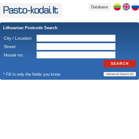
Database
Lithuanian Postcode Search
City / Location
Street
House no.
SEARCH
* Fill in only the fields you know
Advanced Search [
+
]