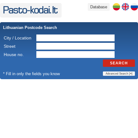
Database
Lithuanian Postcode Search
City / Location
Street
House no.
SEARCH
* Fill in only the fields you know
Advanced Search [
+
]