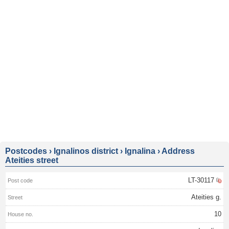
Postcodes
›
Ignalinos district
›
Ignalina
›
Address
Ateities street
LT-30117
Ateities g.
10