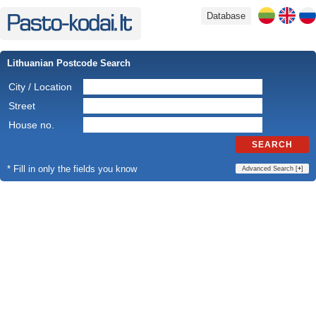
Database
Lithuanian Postcode Search
City / Location
Street
House no.
SEARCH
* Fill in only the fields you know
Advanced Search [
+
]