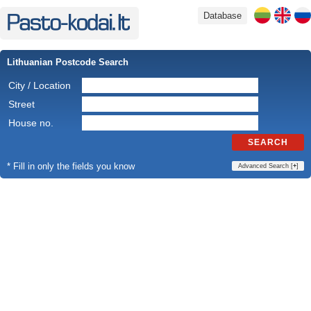
Database
Lithuanian Postcode Search
City / Location
Street
House no.
SEARCH
* Fill in only the fields you know
Advanced Search [
+
]