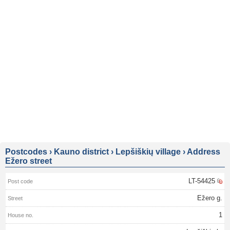
Postcodes
›
Kauno district
›
Lepšiškių village
›
Address
Ežero street
LT-54425
Ežero g.
1