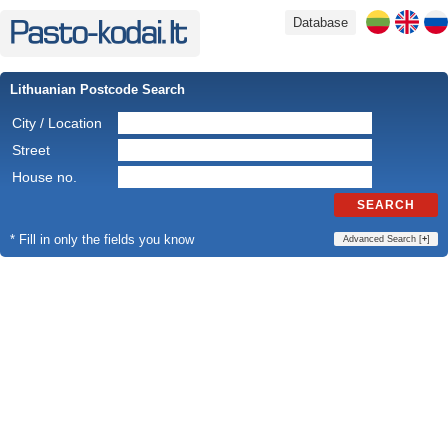
Database
Lithuanian Postcode Search
City / Location
Street
House no.
SEARCH
* Fill in only the fields you know
Advanced Search [
+
]