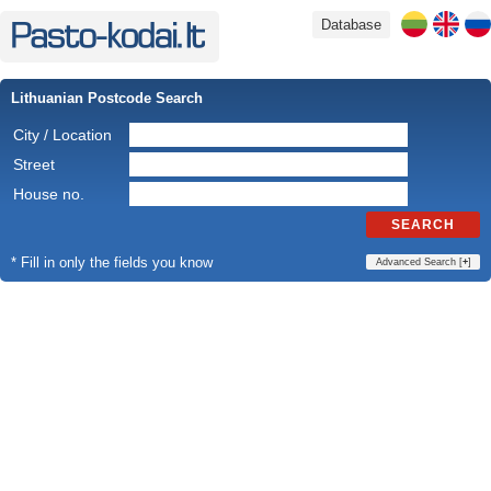
Database
Lithuanian Postcode Search
City / Location
Street
House no.
SEARCH
* Fill in only the fields you know
Advanced Search [
+
]