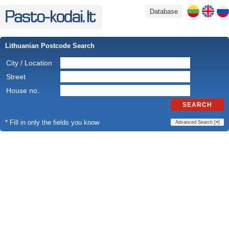
Database
Lithuanian Postcode Search
City / Location
Street
House no.
SEARCH
* Fill in only the fields you know
Advanced Search [
+
]