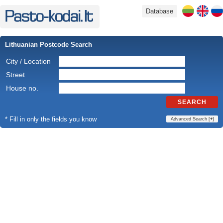
Database
Lithuanian Postcode Search
City / Location
Street
House no.
SEARCH
* Fill in only the fields you know
Advanced Search [
+
]