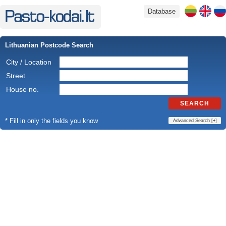
Database
Lithuanian Postcode Search
City / Location
Street
House no.
SEARCH
* Fill in only the fields you know
Advanced Search [
+
]