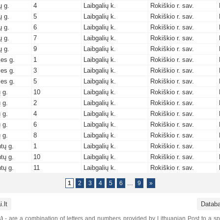
ų g.
4
Laibgalių k.
Rokiškio r. sav.
ų g.
5
Laibgalių k.
Rokiškio r. sav.
ų g.
6
Laibgalių k.
Rokiškio r. sav.
ų g.
7
Laibgalių k.
Rokiškio r. sav.
ų g.
9
Laibgalių k.
Rokiškio r. sav.
ies g.
1
Laibgalių k.
Rokiškio r. sav.
ies g.
3
Laibgalių k.
Rokiškio r. sav.
ies g.
5
Laibgalių k.
Rokiškio r. sav.
 g.
10
Laibgalių k.
Rokiškio r. sav.
 g.
2
Laibgalių k.
Rokiškio r. sav.
 g.
4
Laibgalių k.
Rokiškio r. sav.
 g.
6
Laibgalių k.
Rokiškio r. sav.
 g.
8
Laibgalių k.
Rokiškio r. sav.
tų g.
1
Laibgalių k.
Rokiškio r. sav.
tų g.
10
Laibgalių k.
Rokiškio r. sav.
tų g.
11
Laibgalių k.
Rokiškio r. sav.
...
1
2
3
4
5
6
9
»
.lt
Datab
)
- are a combination of letters and numbers provided by Lithuanian Post to a sp