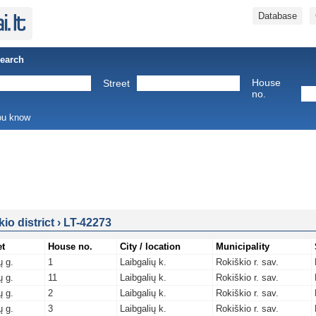
Database
Search
House
Street
no.
you know
io district
›
LT-42273
et
House no.
City / location
Municipality
ų g.
1
Laibgalių k.
Rokiškio r. sav.
ų g.
11
Laibgalių k.
Rokiškio r. sav.
ų g.
2
Laibgalių k.
Rokiškio r. sav.
ų g.
3
Laibgalių k.
Rokiškio r. sav.