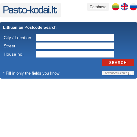
Database
Lithuanian Postcode Search
City / Location
Street
House no.
SEARCH
* Fill in only the fields you know
Advanced Search [
+
]