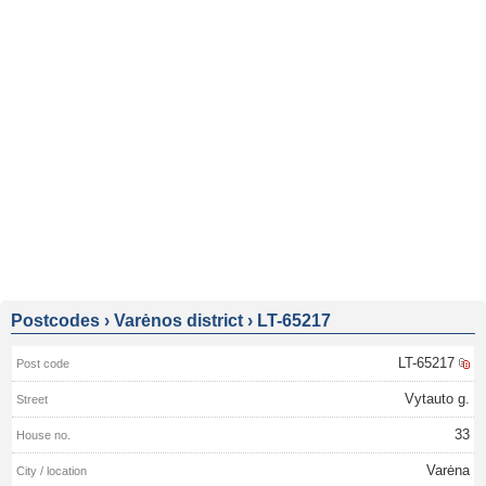
Postcodes
›
Varėnos district
›
LT-65217
LT-65217
Vytauto g.
33
Varėna