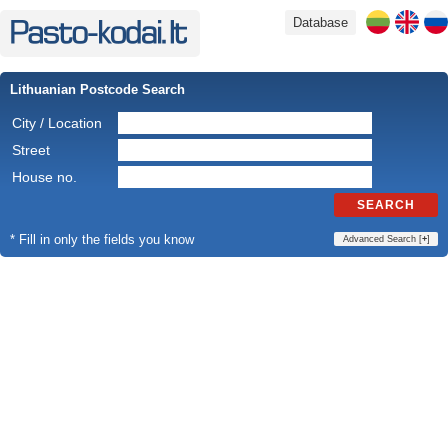
Database
Lithuanian Postcode Search
City / Location
Street
House no.
SEARCH
* Fill in only the fields you know
Advanced Search [
+
]