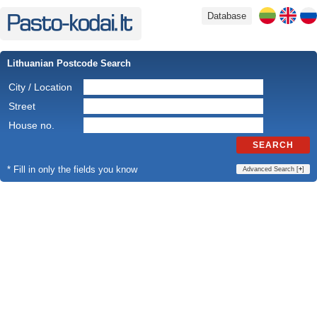
Database
Lithuanian Postcode Search
City / Location
Street
House no.
SEARCH
* Fill in only the fields you know
Advanced Search [
+
]