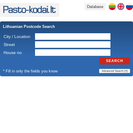
Database
Lithuanian Postcode Search
City / Location
Street
House no.
SEARCH
* Fill in only the fields you know
Advanced Search [
+
]