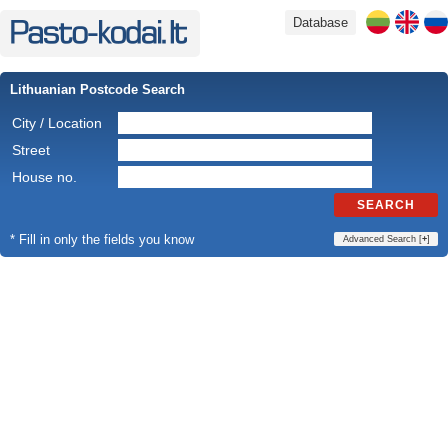
Database
Lithuanian Postcode Search
City / Location
Street
House no.
SEARCH
* Fill in only the fields you know
Advanced Search [
+
]