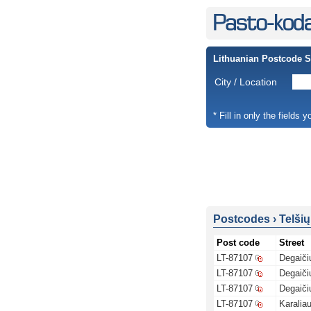
Lithuanian Postcode 
City / Location
* Fill in only the fields 
Postcodes
›
Telšių
Post code
Street
LT-87107
Degaiči
LT-87107
Degaiči
LT-87107
Degaiči
LT-87107
Karalia