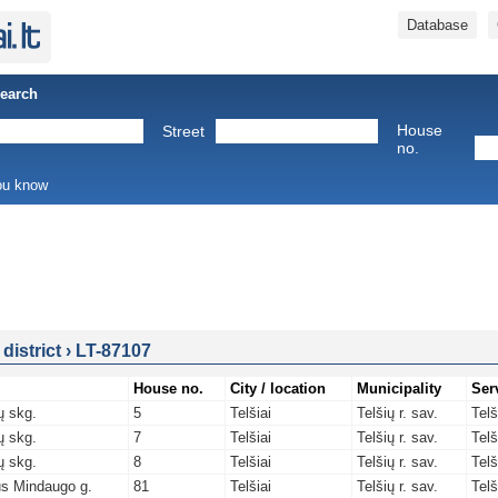
Database
Search
House
Street
no.
you know
 district
›
LT-87107
House no.
City / location
Municipality
Ser
ų skg.
5
Telšiai
Telšių r. sav.
Telš
ų skg.
7
Telšiai
Telšių r. sav.
Telš
ų skg.
8
Telšiai
Telšių r. sav.
Telš
us Mindaugo g.
81
Telšiai
Telšių r. sav.
Telš