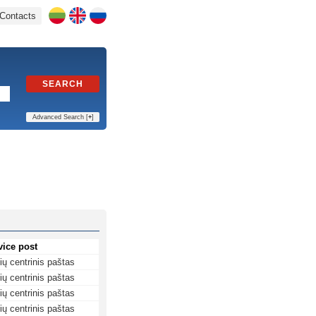
Contacts
SEARCH
Advanced Search [
+
]
vice post
ių centrinis paštas
ių centrinis paštas
ių centrinis paštas
ių centrinis paštas