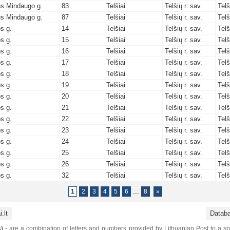
us Mindaugo g.
83
Telšiai
Telšių r. sav.
Telš
us Mindaugo g.
87
Telšiai
Telšių r. sav.
Telš
s g.
14
Telšiai
Telšių r. sav.
Telš
s g.
15
Telšiai
Telšių r. sav.
Telš
s g.
16
Telšiai
Telšių r. sav.
Telš
s g.
17
Telšiai
Telšių r. sav.
Telš
s g.
18
Telšiai
Telšių r. sav.
Telš
s g.
19
Telšiai
Telšių r. sav.
Telš
s g.
20
Telšiai
Telšių r. sav.
Telš
s g.
21
Telšiai
Telšių r. sav.
Telš
s g.
22
Telšiai
Telšių r. sav.
Telš
s g.
23
Telšiai
Telšių r. sav.
Telš
s g.
24
Telšiai
Telšių r. sav.
Telš
s g.
25
Telšiai
Telšių r. sav.
Telš
s g.
26
Telšiai
Telšių r. sav.
Telš
s g.
32
Telšiai
Telšių r. sav.
Telš
...
1
2
3
4
5
6
8
»
.lt
Datab
)
- are a combination of letters and numbers provided by Lithuanian Post to a sp