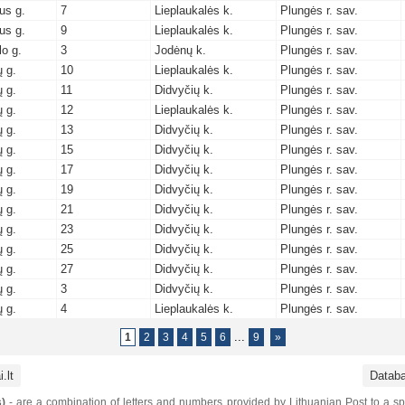
us g.
7
Lieplaukalės k.
Plungės r. sav.
us g.
9
Lieplaukalės k.
Plungės r. sav.
o g.
3
Jodėnų k.
Plungės r. sav.
 g.
10
Lieplaukalės k.
Plungės r. sav.
 g.
11
Didvyčių k.
Plungės r. sav.
 g.
12
Lieplaukalės k.
Plungės r. sav.
 g.
13
Didvyčių k.
Plungės r. sav.
 g.
15
Didvyčių k.
Plungės r. sav.
 g.
17
Didvyčių k.
Plungės r. sav.
 g.
19
Didvyčių k.
Plungės r. sav.
 g.
21
Didvyčių k.
Plungės r. sav.
 g.
23
Didvyčių k.
Plungės r. sav.
 g.
25
Didvyčių k.
Plungės r. sav.
 g.
27
Didvyčių k.
Plungės r. sav.
 g.
3
Didvyčių k.
Plungės r. sav.
 g.
4
Lieplaukalės k.
Plungės r. sav.
...
1
2
3
4
5
6
9
»
.lt
Datab
)
- are a combination of letters and numbers provided by Lithuanian Post to a sp