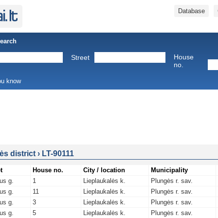
Database
Search
House
Street
no.
you know
s district
›
LT-90111
t
House no.
City / location
Municipality
us g.
1
Lieplaukalės k.
Plungės r. sav.
us g.
11
Lieplaukalės k.
Plungės r. sav.
us g.
3
Lieplaukalės k.
Plungės r. sav.
us g.
5
Lieplaukalės k.
Plungės r. sav.