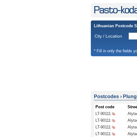
Lithuanian Postcode 
City / Location
* Fill in only the fields 
Postcodes
›
Plungė
Post code
Stree
LT-90111
Alyta
LT-90111
Alyta
LT-90111
Alyta
LT-90111
Alyta