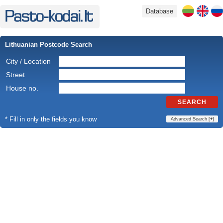
Database
Lithuanian Postcode Search
City / Location
Street
House no.
SEARCH
* Fill in only the fields you know
Advanced Search [
+
]