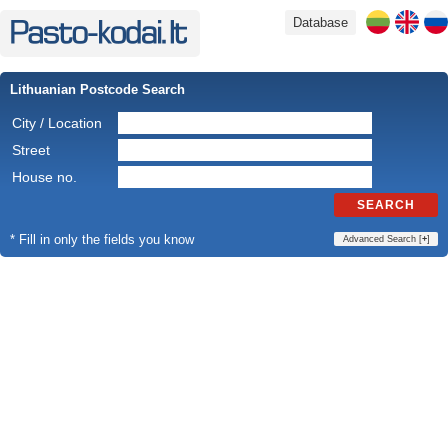
Database
Lithuanian Postcode Search
City / Location
Street
House no.
SEARCH
* Fill in only the fields you know
Advanced Search [
+
]