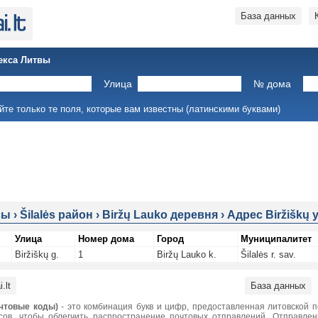
База данных
екса Литвы
Улица
№ дома
йте только те поля, которые вам известны (латинскими буквами)
сы
›
Šilalės район
›
Biržų Lauko деревня
›
Адрес Biržiškų 
Улица
Номер дома
Город
Муниципалитет
Biržiškų g.
1
Biržų Lauko k.
Šilalės r. sav.
.lt
База данных
чтовые коды)
- это комбинация букв и цифр, предоставленная литовской 
сов, чтобы облегчить распространение почтовых отправлений. Отправле