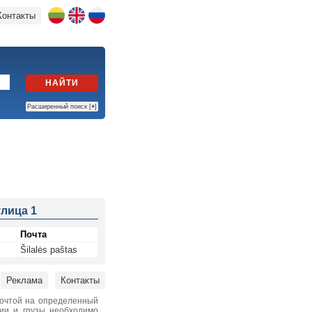
Контакты
НАЙТИ
Расширенный поиск [
+
]
улица 1
Почта
Šilalės paštas
Реклама
Контакты
почтой на определенный
нии и грузы необходимо