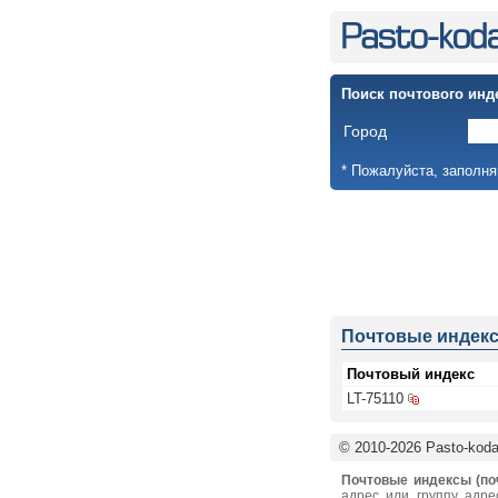
Поиск почтового инд
Город
* Пожалуйста, заполня
Почтовые индек
Почтовый индекс
LT-75110
© 2010-2026 Pasto-kodai
Почтовые индексы (по
адрес или группу адре