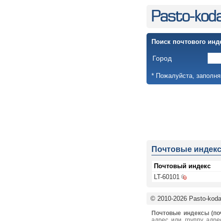
Поиск почтового инд
Город
* Пожалуйста, заполня
Почтовые индек
Почтовый индекс
LT-60101
© 2010-2026 Pasto-kodai
Почтовые индексы (по
адрес или группу адре