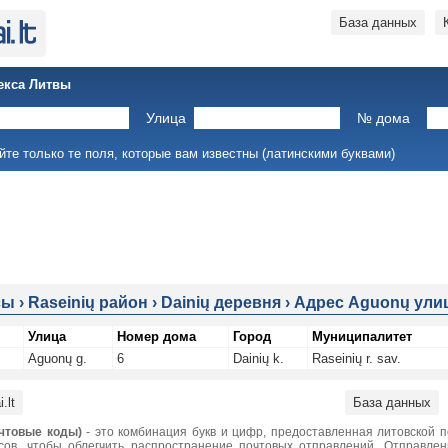
База данных
екса Литвы
Улица
№ дома
йте только те поля, которые вам известны (латинскими буквами)
сы
›
Raseinių район
›
Dainių деревня
›
Адрес Aguonų улиц
Улица
Номер дома
Город
Муниципалитет
Aguonų g.
6
Dainių k.
Raseinių r. sav.
.lt
База данных
чтовые коды)
- это комбинация букв и цифр, предоставленная литовской 
сов, чтобы облегчить распространение почтовых отправлений. Отправле