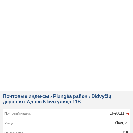
Почтовые индексы
›
Plungės район
›
Didvyčių
деревня
›
Адрес Klevų улица 11B
LT-90111
Klevų g.
11B