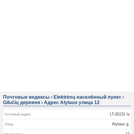
Почтовые индексы
›
Elektrėnų населённый пункт
›
Gilučių деревня
›
Адрес Alytaus улица 12
LT-26131
Alytaus g.
12