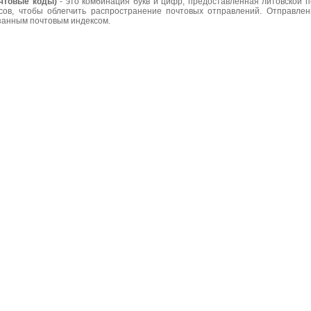
чтовые коды)
- это комбинация букв и цифр, предоставленная литовской 
сов, чтобы облегчить распространение почтовых отправлений. Отправле
азанным почтовым индексом.