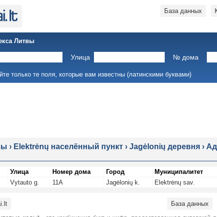
База данных
екса Литвы
Улица
№ дома
йте только те поля, которые вам известны (латинскими буквами)
сы
›
Elektrėnų населённый пункт
›
Jagėlonių деревня
›
Ад
Улица
Номер дома
Город
Муниципалитет
Vytauto g.
11A
Jagėlonių k.
Elektrėnų sav.
.lt
База данных