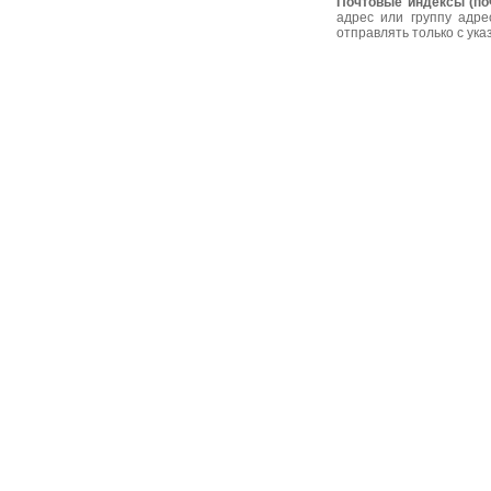
Почтовые индексы (по
адрес или группу адре
отправлять только с ук