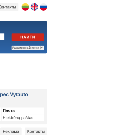
Контакты
НАЙТИ
Расширенный поиск [
+
]
рес Vytauto
Почта
Elektrėnų paštas
Реклама
Контакты