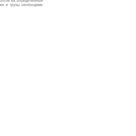
почтой на определенный
нии и грузы необходимо