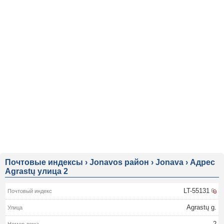
Почтовые индексы
›
Jonavos район
›
Jonava
›
Адрес
Agrastų улица 2
LT-55131
Agrastų g.
2