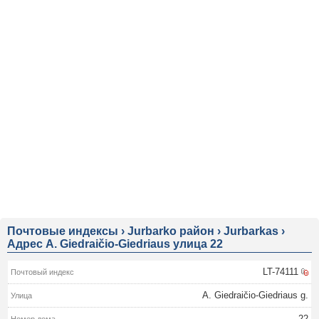
Почтовые индексы
›
Jurbarko район
›
Jurbarkas
›
Адрес A. Giedraičio-Giedriaus улица 22
LT-74111
A. Giedraičio-Giedriaus g.
22