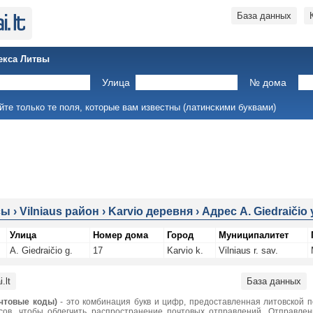
База данных
екса Литвы
Улица
№ дома
йте только те поля, которые вам известны (латинскими буквами)
сы
›
Vilniaus район
›
Karvio деревня
›
Адрес A. Giedraičio
Улица
Номер дома
Город
Муниципалитет
A. Giedraičio g.
17
Karvio k.
Vilniaus r. sav.
.lt
База данных
чтовые коды)
- это комбинация букв и цифр, предоставленная литовской 
сов, чтобы облегчить распространение почтовых отправлений. Отправле