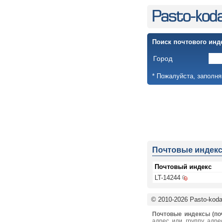
Поиск почтового инд
Город
* Пожалуйста, заполня
Почтовые индек
Почтовый индекс
LT-14244
© 2010-2026 Pasto-kodai
Почтовые индексы (по
адрес или группу адре