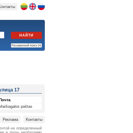
Контакты
НАЙТИ
Расширенный поиск [
+
]
 улица 17
Почта
Maišiagalos paštas
Реклама
Контакты
почтой на определенный
нии и грузы необходимо