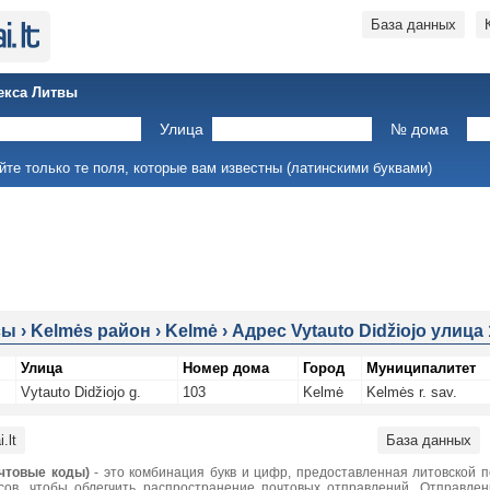
База данных
екса Литвы
Улица
№ дома
йте только те поля, которые вам известны (латинскими буквами)
сы
›
Kelmės район
›
Kelmė
›
Адрес Vytauto Didžiojo улица
Улица
Номер дома
Город
Муниципалитет
Vytauto Didžiojo g.
103
Kelmė
Kelmės r. sav.
.lt
База данных
чтовые коды)
- это комбинация букв и цифр, предоставленная литовской 
сов, чтобы облегчить распространение почтовых отправлений. Отправле