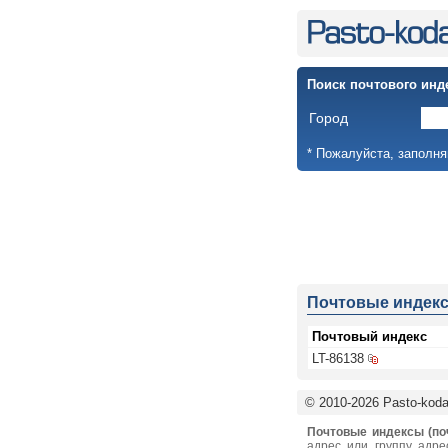
Поиск почтового инд
Город
* Пожалуйста, заполня
Почтовые индек
Почтовый индекс
LT-86138
© 2010-2026 Pasto-kodai
Почтовые индексы (по
адрес или группу адре