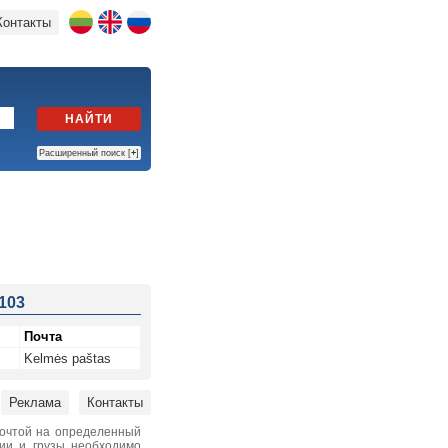
Контакты
НАЙТИ
Расширенный поиск [
+
]
 103
Почта
Kelmės paštas
Реклама
Контакты
почтой на определенный
нии и грузы необходимо