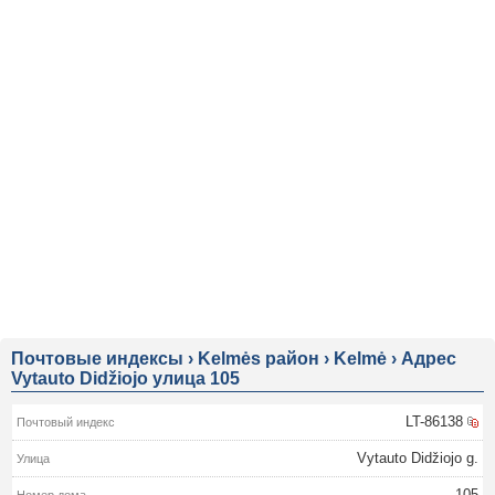
Почтовые индексы
›
Kelmės район
›
Kelmė
›
Адрес
Vytauto Didžiojo улица 105
LT-86138
Vytauto Didžiojo g.
105