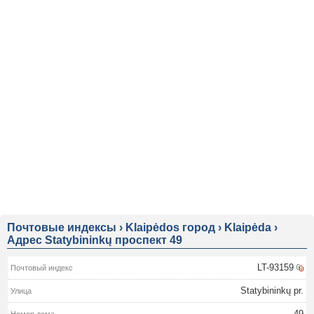
Почтовые индексы
›
Klaipėdos город
›
Klaipėda
›
Адрес Statybininkų проспект 49
LT-93159
Statybininkų pr.
49