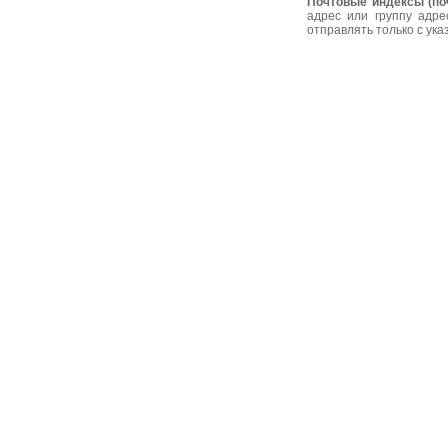
Почтовые индексы (по
адрес или группу адре
отправлять только с ук