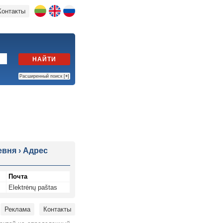
Контакты
НАЙТИ
Расширенный поиск [
+
]
ревня
›
Адрес
Почта
Elektrėnų paštas
Реклама
Контакты