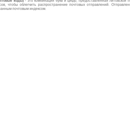
чтовые коды)
- это комбинация букв и цифр, предоставленная литовской 
сов, чтобы облегчить распространение почтовых отправлений. Отправле
азанным почтовым индексом.