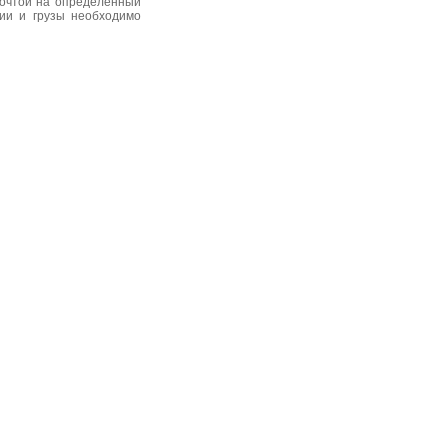
почтой на определенный
нии и грузы необходимо