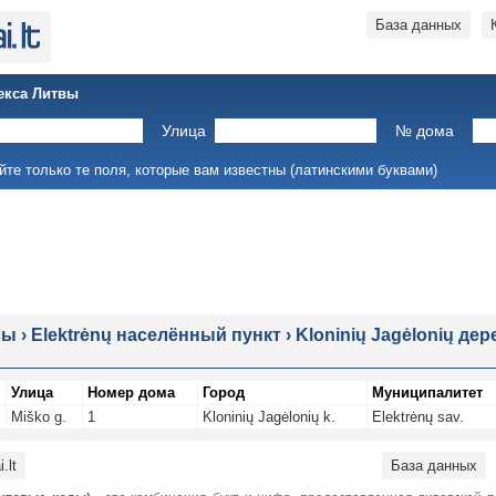
База данных
екса Литвы
Улица
№ дома
йте только те поля, которые вам известны (латинскими буквами)
сы
›
Elektrėnų населённый пункт
›
Kloninių Jagėlonių де
Улица
Номер дома
Город
Муниципалитет
Miško g.
1
Kloninių Jagėlonių k.
Elektrėnų sav.
.lt
База данных