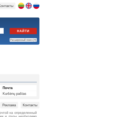
Контакты
НАЙТИ
Расширенный поиск [
+
]
Почта
Kuršėnų paštas
Реклама
Контакты
почтой на определенный
нии и грузы необходимо