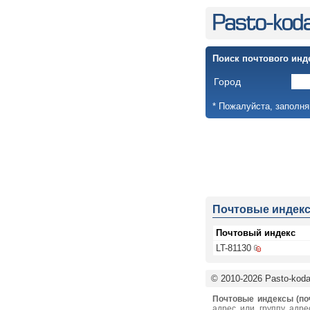
Поиск почтового инд
Город
* Пожалуйста, заполня
Почтовые индек
Почтовый индекс
LT-81130
© 2010-2026 Pasto-kodai
Почтовые индексы (по
адрес или группу адре