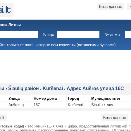
База данных
екса Литвы
Улица
№ дома
йте только те поля, которые вам известны (латинскими буквами)
сы
›
Šiaulių район
›
Kuršėnai
›
Адрес Aušros улица 16C
Улица
Номер дома
Город
Муниципалитет
Aušros g.
16C
Kuršėnai
Šiaulių r. sav.
.lt
База данных
чтовые коды)
- это комбинация букв и цифр, предоставленная литовской 
сов, чтобы облегчить распространение почтовых отправлений. Отправле