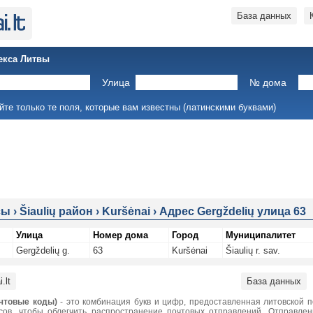
База данных
екса Литвы
Улица
№ дома
йте только те поля, которые вам известны (латинскими буквами)
сы
›
Šiaulių район
›
Kuršėnai
›
Адрес Gergždelių улица 63
Улица
Номер дома
Город
Муниципалитет
Gergždelių g.
63
Kuršėnai
Šiaulių r. sav.
.lt
База данных
чтовые коды)
- это комбинация букв и цифр, предоставленная литовской 
сов, чтобы облегчить распространение почтовых отправлений. Отправле