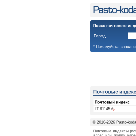
Поиск почтового инд
Город
* Пожалуйста, заполня
Почтовые индек
Почтовый индекс
LT-81145
© 2010-2026 Pasto-kodai
Почтовые индексы (по
адрес или группу адре