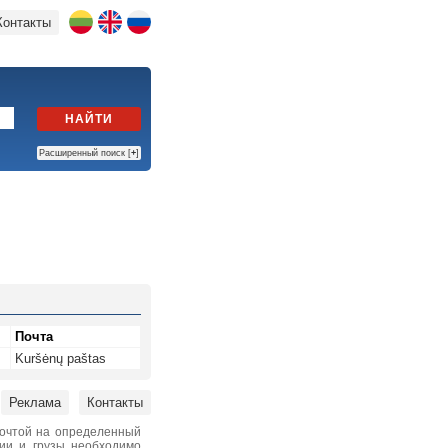
Контакты
НАЙТИ
Расширенный поиск [
+
]
Почта
Kuršėnų paštas
Реклама
Контакты
почтой на определенный
нии и грузы необходимо