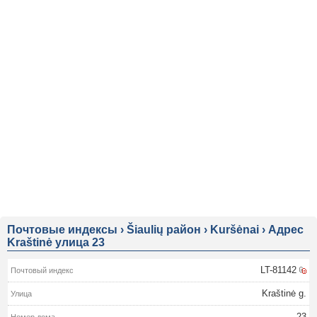
Почтовые индексы
›
Šiaulių район
›
Kuršėnai
›
Адрес
Kraštinė улица 23
LT-81142
Kraštinė g.
23