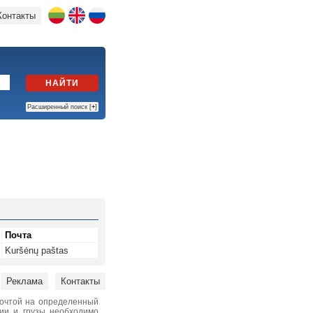
Контакты
НАЙТИ
Расширенный поиск [
+
]
Почта
Kuršėnų paštas
Реклама
Контакты
почтой на определенный
нии и грузы необходимо