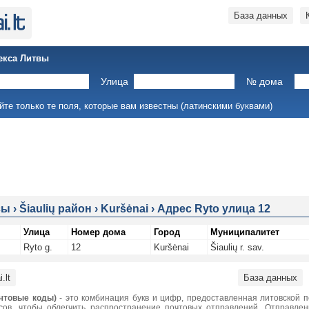
База данных
екса Литвы
Улица
№ дома
йте только те поля, которые вам известны (латинскими буквами)
сы
›
Šiaulių район
›
Kuršėnai
›
Адрес Ryto улица 12
Улица
Номер дома
Город
Муниципалитет
Ryto g.
12
Kuršėnai
Šiaulių r. sav.
.lt
База данных
чтовые коды)
- это комбинация букв и цифр, предоставленная литовской 
сов, чтобы облегчить распространение почтовых отправлений. Отправле