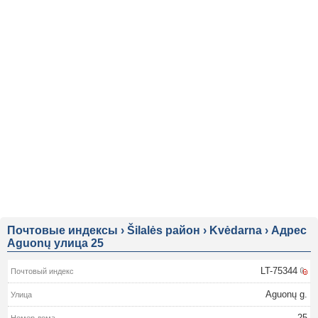
Почтовые индексы
›
Šilalės район
›
Kvėdarna
›
Адрес
Aguonų улица 25
LT-75344
Aguonų g.
25