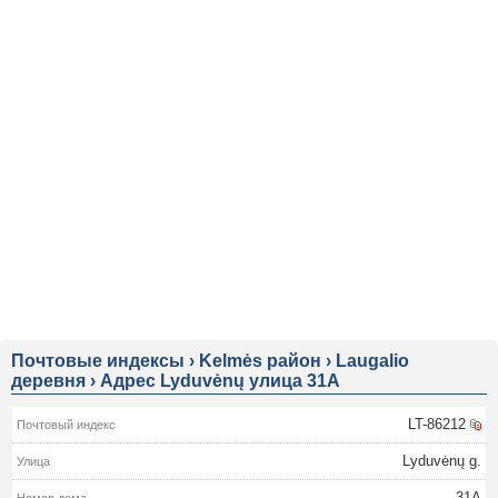
Почтовые индексы
›
Kelmės район
›
Laugalio
деревня
›
Адрес Lyduvėnų улица 31A
LT-86212
Lyduvėnų g.
31A