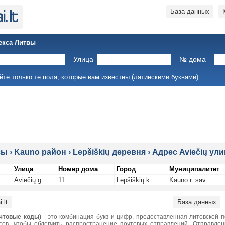
База данных
екса Литвы
Улица
№ дома
йте только те поля, которые вам известны (латинскими буквами)
сы
›
Kauno район
›
Lepšiškių деревня
›
Адрес Aviečių ули
Улица
Номер дома
Город
Муниципалитет
Aviečių g.
11
Lepšiškių k.
Kauno r. sav.
.lt
База данных
чтовые коды)
- это комбинация букв и цифр, предоставленная литовской 
сов, чтобы облегчить распространение почтовых отправлений. Отправле