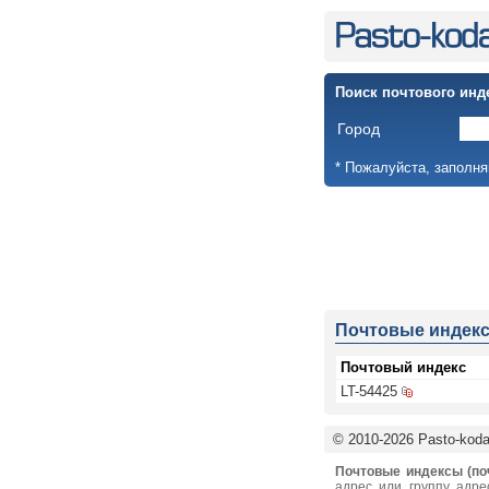
Поиск почтового инд
Город
* Пожалуйста, заполня
Почтовые индек
Почтовый индекс
LT-54425
© 2010-2026 Pasto-kodai
Почтовые индексы (по
адрес или группу адре