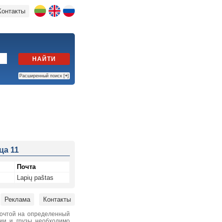
Контакты
НАЙТИ
Расширенный поиск [
+
]
ца 11
Почта
Lapių paštas
Реклама
Контакты
почтой на определенный
нии и грузы необходимо